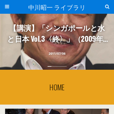
中川昭一 ライブラリ
【講演】「シンガポールと水
と日本 Vol.3〈終〉」（2009年5
月）
2011/07/06
HOME