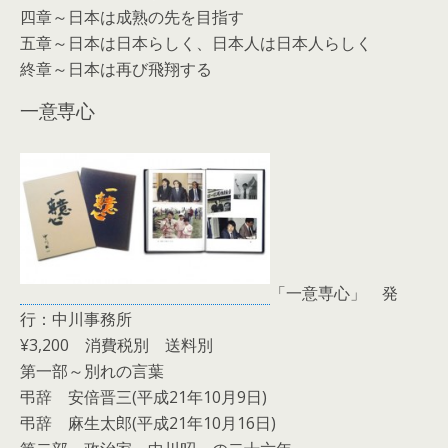
四章～日本は成熟の先を目指す
五章～日本は日本らしく、日本人は日本人らしく
終章～日本は再び飛翔する
一意専心
「一意専心」 発
行：中川事務所
¥3,200 消費税別 送料別
第一部～別れの言葉
弔辞 安倍晋三(平成21年10月9日)
弔辞 麻生太郎(平成21年10月16日)