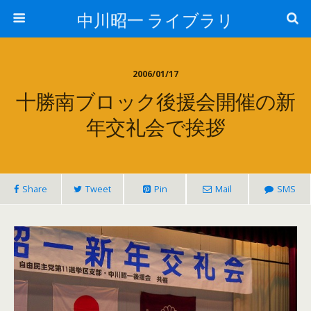
中川昭一 ライブラリ
2006/01/17
十勝南ブロック後援会開催の新
年交礼会で挨拶
Share
Tweet
Pin
Mail
SMS