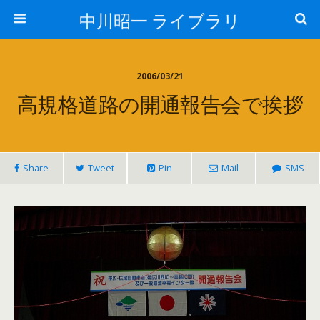
中川昭一 ライブラリ
2006/03/21
高規格道路の開通報告会で挨拶
Share
Tweet
Pin
Mail
SMS