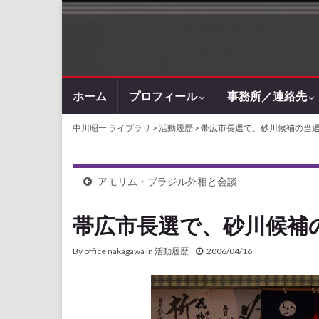
ホーム
プロフィール
事務所／連絡先
中川昭一 ライブラリ
>
活動履歴
> 帯広市長選で、砂川候補の当
アモリム・ブラジル外相と会談
帯広市長選で、砂川候補
By
office nakagawa
in
活動履歴
2006/04/16