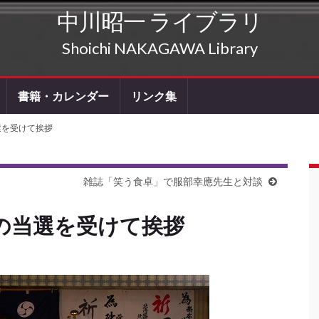
中川昭一 ライブラリ
Shoichi NAKAGAWA Library
書籍・カレンダー
リンク集
選を受けて挨拶
雑誌「笑う食卓」で服部幸應先生と対談
の当選を受けて挨拶