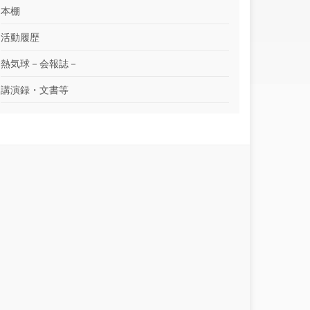
本棚
活動履歴
熱気球－会報誌－
講演録・文書等