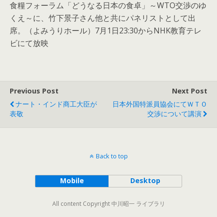
食糧フォーラム「どうなる日本の食卓」～WTO交渉のゆ
くえ～に、竹下景子さん他と共にパネリストとして出
席。（よみうりホール）7月1日23:30からNHK教育テレ
ビにて放映
Previous Post
Next Post
ナート・インド商工大臣が
日本外国特派員協会にてＷＴＯ
表敬
交渉について講演
Back to top
Mobile
Desktop
All content Copyright 中川昭一 ライブラリ