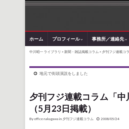
ホーム
プロフィール
事務所／連絡先
中川昭一 ライブラリ
>
新聞・雑誌掲載コラム
>
夕刊フジ連載コ
地元で街頭演説をしました
夕刊フジ連載コラム「中
（5月23日掲載）
By
office nakagawa
in
夕刊フジ連載コラム
2008/05/24