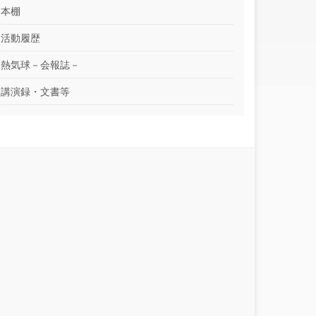
本棚
活動履歴
熱気球－会報誌－
講演録・文書等