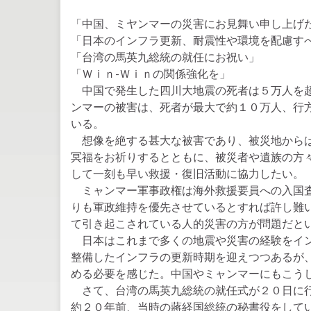
「中国、ミヤンマーの災害にお見舞い申し上げ
「日本のインフラ更新、耐震性や環境を配慮す
「台湾の馬英九総統の就任にお祝い」
「Ｗｉｎ-Ｗｉｎの関係強化を」
中国で発生した四川大地震の死者は５万人を超
ンマーの被害は、死者が最大で約１０万人、行
いる。
想像を絶する甚大な被害であり、被災地からは
冥福をお祈りするとともに、被災者や遺族の方
して一刻も早い救援・復旧活動に協力したい。
ミャンマー軍事政権は海外救援要員への入国査
りも軍政維持を優先させているとすれば許し難
て引き起こされている人的災害の方が問題だと
日本はこれまで多くの地震や災害の経験をイン
整備したインフラの更新時期を迎えつつあるが
める必要を感じた。中国やミャンマーにもこう
さて、台湾の馬英九総統の就任式が２０日に行
約２０年前、当時の蔣経国総統の秘書役をして