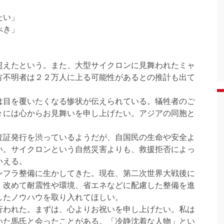
たい」
べき」
えたという。また、大型サイクロンに見舞われたミャ
方不明者は２２万人に上る可能性があるとの推計も出て
目を覆いたくなる惨状が伝えられている。犠牲者のご
々には心からお見舞いを申し上げたい。アジアの同胞と
証発行を渋っているようだが、自国民の生命や安全よ
い。サイクロンという自然災害よりも、救援拒否によっ
いえる。
フラ整備に生かしてきた。現在、第二次世界大戦後に
、改めて耐震性や環境、省エネなどに配慮した整備を進
したノウハウを取り入れてほしい。
われた。まずは、心よりお祝いを申し上げたい。私は
いた馬氏と会ったことがある。「冷静沈着な人物」とい