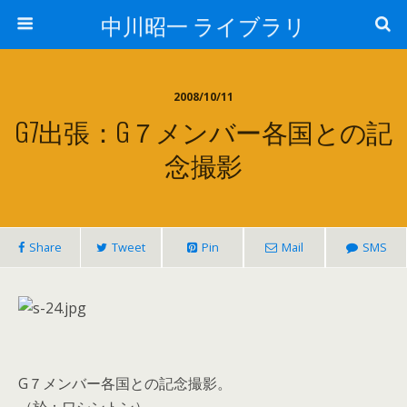
中川昭一 ライブラリ
2008/10/11
G7出張：G７メンバー各国との記
念撮影
Share
Tweet
Pin
Mail
SMS
G７メンバー各国との記念撮影。