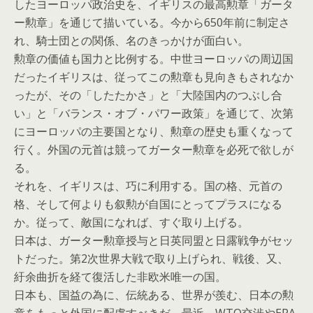
したヨーロッパ政治史を、イギリスの最高勲章「ガータ
ー勲章」を通じて描いている。今から650年前に制定さ
れ、騎士団との関係、名のきっかけが面白い。
勲章の価値も国力と比例する。中世ヨーロッパの周辺国
だったイギリスは、従ってこの勲章も見向きもされなか
ったが、その「したたかさ」と「大陸国内のつぶし合
い」と「バランス・オブ・パワー政策」を通じて、次第
にヨーロッパの主要国となり、勲章の歴史も重くなって
行く。外国の元首は競ってガーター勲章を必死で欲しが
る。
それを、イギリスは、巧に利用する。国の格、元首の
格、そして何よりも叙勲が自国にとってプラスになる
か。従って、敵国になれば、すぐ取り上げる。
日本は、ガーター勲章授与と日英同盟と日露戦争がセッ
トだった。第2次世界大戦で取り上げられ、戦後、又、
紆余曲折を経て復活した非欧米唯一の国。
日本も、国益の為に、伝統ある、世界が羨む、日本の勲