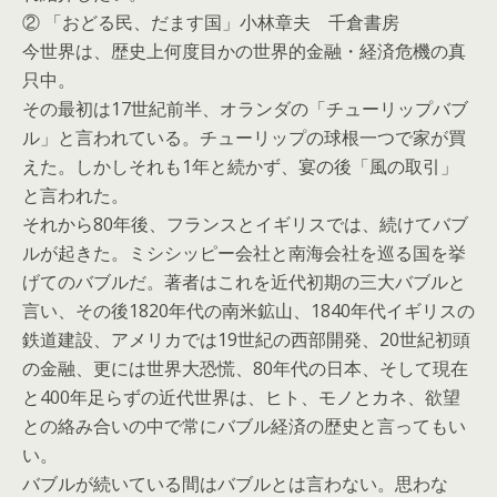
② 「おどる民、だます国」小林章夫 千倉書房
今世界は、歴史上何度目かの世界的金融・経済危機の真
只中。
その最初は17世紀前半、オランダの「チューリップバブ
ル」と言われている。チューリップの球根一つで家が買
えた。しかしそれも1年と続かず、宴の後「風の取引」
と言われた。
それから80年後、フランスとイギリスでは、続けてバブ
ルが起きた。ミシシッピー会社と南海会社を巡る国を挙
げてのバブルだ。著者はこれを近代初期の三大バブルと
言い、その後1820年代の南米鉱山、1840年代イギリスの
鉄道建設、アメリカでは19世紀の西部開発、20世紀初頭
の金融、更には世界大恐慌、80年代の日本、そして現在
と400年足らずの近代世界は、ヒト、モノとカネ、欲望
との絡み合いの中で常にバブル経済の歴史と言ってもい
い。
バブルが続いている間はバブルとは言わない。思わな