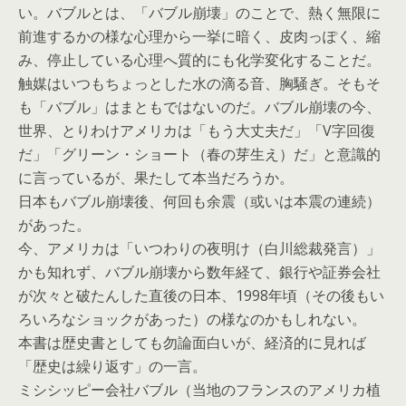
い。バブルとは、「バブル崩壊」のことで、熱く無限に
前進するかの様な心理から一挙に暗く、皮肉っぽく、縮
み、停止している心理へ質的にも化学変化することだ。
触媒はいつもちょっとした水の滴る音、胸騒ぎ。そもそ
も「バブル」はまともではないのだ。バブル崩壊の今、
世界、とりわけアメリカは「もう大丈夫だ」「V字回復
だ」「グリーン・ショート（春の芽生え）だ」と意識的
に言っているが、果たして本当だろうか。
日本もバブル崩壊後、何回も余震（或いは本震の連続）
があった。
今、アメリカは「いつわりの夜明け（白川総裁発言）」
かも知れず、バブル崩壊から数年経て、銀行や証券会社
が次々と破たんした直後の日本、1998年頃（その後もい
ろいろなショックがあった）の様なのかもしれない。
本書は歴史書としても勿論面白いが、経済的に見れば
「歴史は繰り返す」の一言。
ミシシッピー会社バブル（当地のフランスのアメリカ植