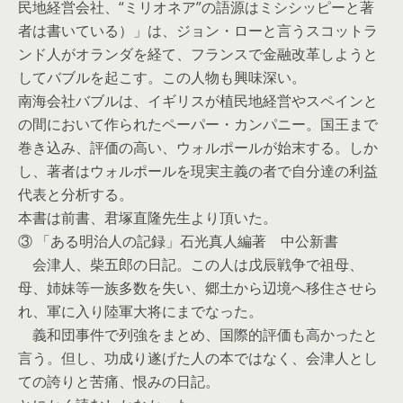
民地経営会社、“ミリオネア”の語源はミシシッピーと著
者は書いている）」は、ジョン・ローと言うスコットラ
ンド人がオランダを経て、フランスで金融改革しようと
してバブルを起こす。この人物も興味深い。
南海会社バブルは、イギリスが植民地経営やスペインと
の間において作られたペーパー・カンパニー。国王まで
巻き込み、評価の高い、ウォルポールが始末する。しか
し、著者はウォルポールを現実主義の者で自分達の利益
代表と分析する。
本書は前書、君塚直隆先生より頂いた。
③ 「ある明治人の記録」石光真人編著 中公新書
会津人、柴五郎の日記。この人は戊辰戦争で祖母、
母、姉妹等一族多数を失い、郷土から辺境へ移住させら
れ、軍に入り陸軍大将にまでなった。
義和団事件で列強をまとめ、国際的評価も高かったと
言う。但し、功成り遂げた人の本ではなく、会津人とし
ての誇りと苦痛、恨みの日記。