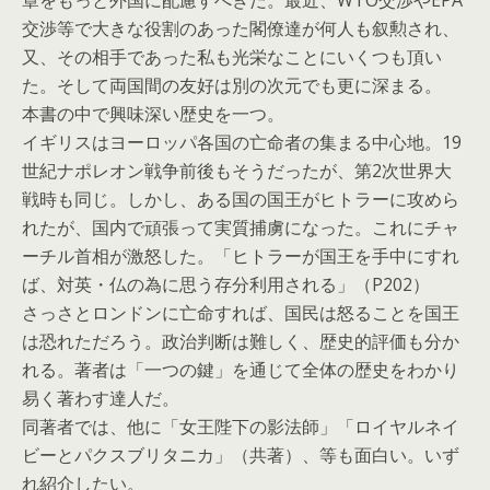
章をもっと外国に配慮すべきだ。最近、WTO交渉やEPA
交渉等で大きな役割のあった閣僚達が何人も叙勲され、
又、その相手であった私も光栄なことにいくつも頂い
た。そして両国間の友好は別の次元でも更に深まる。
本書の中で興味深い歴史を一つ。
イギリスはヨーロッパ各国の亡命者の集まる中心地。19
世紀ナポレオン戦争前後もそうだったが、第2次世界大
戦時も同じ。しかし、ある国の国王がヒトラーに攻めら
れたが、国内で頑張って実質捕虜になった。これにチャ
ーチル首相が激怒した。「ヒトラーが国王を手中にすれ
ば、対英・仏の為に思う存分利用される」（P202）
さっさとロンドンに亡命すれば、国民は怒ることを国王
は恐れただろう。政治判断は難しく、歴史的評価も分か
れる。著者は「一つの鍵」を通じて全体の歴史をわかり
易く著わす達人だ。
同著者では、他に「女王陛下の影法師」「ロイヤルネイ
ビーとパクスブリタニカ」（共著）、等も面白い。いず
れ紹介したい。