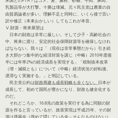
米国とのFTA？はコメ、麦、澱粉、砂糖、牛肉、豚肉、
乳製品等が大打撃。十勝は壊滅。元々民主党は農業の自
由貿易論者が多い。理解不足と同時に、いくら後で言い
訳や修正（本来おかしい）してもこれが本音。
Ⅴ.財源・将来展望は
日本の財政は非常に厳しい。そして少子・高齢社会の
中、将来に渡り、安定的社会保障財源等を確保しなけれ
ばならない。我々は「（現在は非常事態だから）引き続
き大胆かつ集中的な経済対策を講じ（中略）2010年度後
半には年率2%の経済成長を実現する」「税制抜本改革
（増・減税とも）について（中略）経済状況の好転後、
遅滞なく実施する。」と明記している。
民主党公約は
財政再建も成長戦略も全くない。
日本が
成長して、初めて国民が豊かになり、財政も健全化する
のだ。
それどころか、16.8兆の政策を実行する為に同額の財
源を作ると言っているが、政策実現は平成25年、その財
源は埋蔵金（埋めて隠している金－
そんなものはない
）