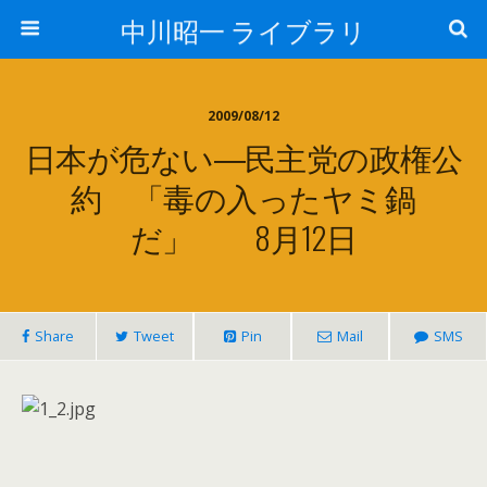
中川昭一 ライブラリ
2009/08/12
日本が危ない―民主党の政権公
約 「毒の入ったヤミ鍋
だ」 8月12日
Share
Tweet
Pin
Mail
SMS