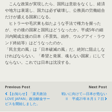
こんな政策が実現したら、国民は意欲をなくし、経済
や地方は衰退し、国力は必ず破壊し、公務員の労働組合
だけが盛える国家になる。
ヒトラーや毛沢東も似たような手法で権力を握った
が、その後の国家と国民はどうなったか。平成5年の細
川内閣成立後の日本（不景気、凶作、ウルグアイ・ラウ
ンド終結等）はどうなったのか。
「民主党の風」は「日本破滅の風」だ。絶対に阻止しな
ければならない。「希望と発展、魂もない国家」にして
ならない。これでは日本は沈没する。
Previous Post
Next Post
【お知らせ】「楽天政治
戦いに向けて―日本が危ない
LOVE JAPAN」政治献金サー
Ⅱ 平成21年８月１７日
ビスを開始しました。