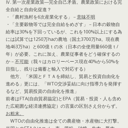
Ⅳ. 第一次産業政策―完全自己矛盾。農業政策における完
全自給と自由化促進？
・「農村漁村を6次産業化する」－
意味不明
・「主要穀物等では完全自給をめざす」－日本の穀物自
給率は30%を下回っているが、これを100%以上にする為
には試算では1250万haの農地（国土3700万ha。現在農
地463万ha）と600億ｔの水（日本の全使用量660億ｔ/
年）が必要。これに加え、農業従事者をどう確保するの
か－
不可能
（我々はカロリーベース現在40%から50%を
目指し、残りは備蓄と輸入で対応する）
他方、「米国とＦＴＡを締結し、貿易と投資自由化を
進める」更には、「WTO交渉妥結に向け指導力を発揮す
るなど、貿易投資の自由化を推進」
前者はFTA(自由貿易協定)とEPA（貿易・投資・人も含め
た広範囲な経済連携協定）の言葉の区別さえ分からず。
お粗末。
WTOの自由化推進は全ての農産物・水産物に大打撃。