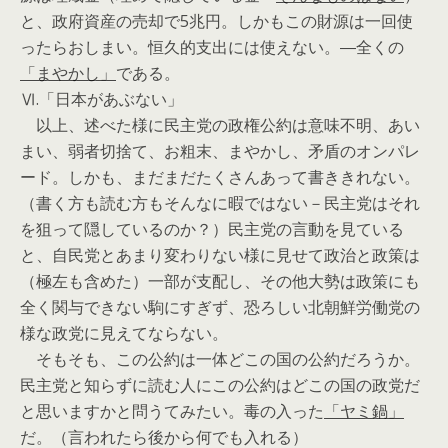
と、政府資産の売却で5兆円。しかもこの財源は一回使
ったらおしまい。恒久的支出には使えない。―全くの
「まやかし」
である。
Ⅵ.「日本があぶない」
以上、述べた様に民主党の政権公約は意味不明、あい
まい、弱者切捨て、お粗末、まやかし、矛盾のオンパレ
ード。しかも、まだまだたくさんあって書ききれない。
（書く方も読む方もそんなに暇ではない－民主党はそれ
を狙って隠しているのか？）民主党の言動を見ている
と、自民党とあまり変わりない様に見せて政治と政策は
（極左も含めた）一部が支配し、その他大勢は政策にも
全く関与できない駒にすぎず、恐ろしい北朝鮮労働党の
様な政党に見えてならない。
そもそも、この公約は一体どこの国の公約だろうか。
民主党と知らずに読む人にこの公約はどこの国の政党だ
と思いますかと問うてみたい。毒の入った
「ヤミ鍋」
だ。（言われたら後から何でも入れる）