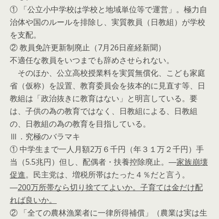
① 「公立小中学校は学校と地域単位等で運営」。極力自
治体や国のルールを排除し、実質教員（日教組）が学校
を支配。
② 教員免許更新制廃止（7月26日産経新聞）
不適任な教員をいつまでも辞めさせられない。
そのほか、公立高校授業料を実質無償化、こども家庭
省（仮称）を設置、教育委員会を抜本的に見直す等、日
教組は「政治抜きに教育はない」と明言している。要
は、子供の為の教育ではなく、日教組による、日教組
の、日教組の為の教育を目指している。
Ⅲ．究極のバラマキ
① 中学生まで一人月額2万６千円（年３１万２千円）手
当（5.5兆円）但し、配偶者・扶養控除廃止。―
家族崩壊
促進
。民主党は、増税所帯はたった４％だと言う。
―
200万所帯なら切り捨ててよいか。子育ては金だけ配
れば良いか。
② 「全ての農林漁業者に一律所得補償」（農業は実は生