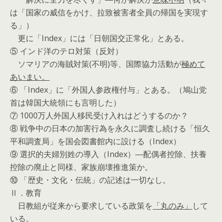
は「国家の威信をかけ、拉致被害者全員の帰国を実現す
る」）
更に「Index」には「日朝国交正常化」とある。
⑤ インド洋のテロ対策（反対）
ソマリアの海賊対策(不明)等、国際協力活動が
極めて
あいまい。
⑥ 「Index」に「外国人参政権付与」とある。（鳩山党
首は韓国大統領にも言明した）
⑦ 1000万人外国人移民受け入れはどうするのか？
⑧ 戦争中の日本の加害行為を永久に調査し続ける「恒久
平和調査局」を国会図書館内に設ける（Index）
⑨ 選択的夫婦別姓の導入（Index）―配偶者控除、扶養
控除の廃止と同様、家族崩壊推進策か。
⑩ 「歴史・文化・伝統」の記述は一切なし。
Ⅱ．教育
日教組が従来から要求している政策を
「丸のみ」
して
いる。