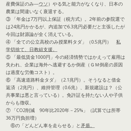
産費保証のみ―
ウソ
）やる気と能力がなくなり、日本の
農業は間違いなく衰退する。
③ 「年金は7万円以上保証（税方式）。2年前の参院選で
は24兆円かかるが、内追加で6.3兆円必要だと主張したが
今回は財源論が全く消えている。
④ 「全ての公立高校のみ授業料タダ」（0.5兆円）
私
学切捨て、日教組支援。
⑤ 「最低賃金1000円」今の経済情勢ではかえって雇用は
失われ、企業は海外へ逃避するか倒産（ＧＭ倒産の原因
は過度な労働コスト）。
⑥ 「高速道路料金タダ」（2.1兆円）。そうなると借金
返済（2兆円）、維持管理（0.6兆）、新規建設は？（公
共事業は悪と言っている）。免許証を持たない人や子供
からも徴収。
⑦ 「CO2削減 90年比2020年－25%」（試算では所帯
36万円負担増）
⑥の「どんどん車を走らせる」と
矛盾。