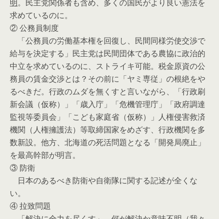
明
。民主党関係者も含め、多くの国民がより良い憲法を
求めているのに。
② 公務員制度
「公務員の労働基本権を回復し、民間同様労使交渉で
給与を決定する」民主党は民間団体である農協に政治的
中立を求めているのに、ストライキ可能。税金原資の公
務員の賃金交渉とは？その前に「ヤミ専従」の根絶をや
るべきだ。行政のムダを無くすと言いながら、「行政刷
新会議（仮称）」「歳入庁」「危機管理庁」「政府調達
監視等委員会」「こども家庭省（仮称）」人権侵害救済
機関（人権擁護法）等取締国家をめざす、行政機関を多
数新設。他方、北海道の死活問題となる「開発局廃止」
を最高幹部が明言。
③ 防衛
日本のあるべき防衛や自衛隊に関する記述が全くな
い。
④ 拉致問題
「解決に全力を尽くす」―何が解決か
意味不明
（我々