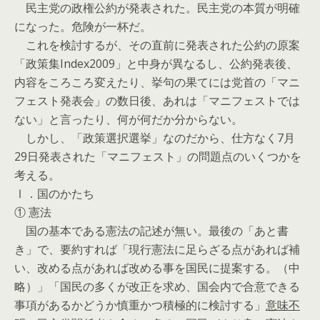
民主党の政権公約が発表された。民主党の本質が明確
になった。危険が一杯だ。
これを検討するが、その直前に発表された公約の原案
「政策集Index2009」と中身が異なるし、公約発表後、
内容をころころ変えたり、挙句の果てには党首の「マニ
フェスト発表会」の数日後、あれは「マニフェストでは
ない」と言ったり、何が何だか分からない。
しかし、「政策選択選挙」なのだから、仕方なく7月
29日発表された「マニフェスト」の問題点のいくつかを
考える。
Ⅰ．国のかたち
① 憲法
国の基本である憲法の記述が無い。最後の「あと書
き」で、要約すれば「現行憲法に足らざる点があれば補
い、改める点があれば改める事を国民に提案する。（中
略）」「国民の多くが改正を求め、国会内で合意できる
事項があるかどうか慎重かつ積極的に検討する」
意味不