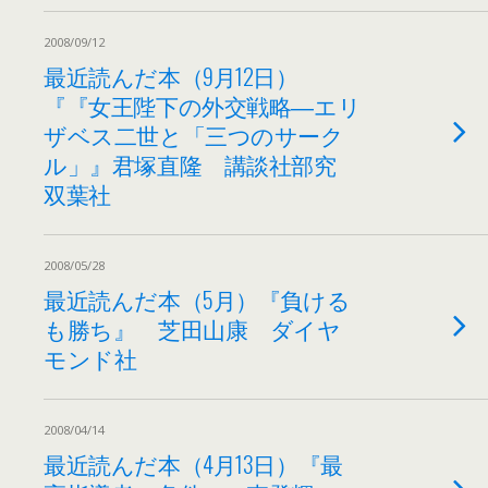
2008/09/12
最近読んだ本（9月12日）
『『女王陛下の外交戦略―エリ
ザベス二世と「三つのサーク
ル」』君塚直隆 講談社部究
双葉社
2008/05/28
最近読んだ本（5月）『負ける
も勝ち』 芝田山康 ダイヤ
モンド社
2008/04/14
最近読んだ本（4月13日）『最