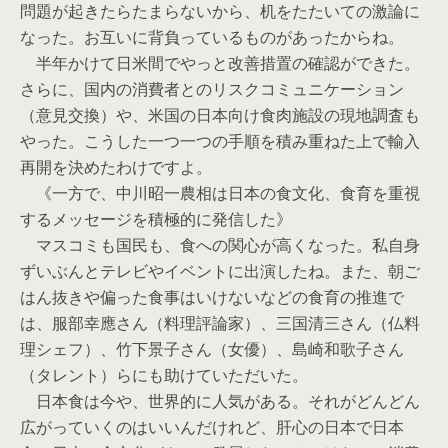
問題が起きたらたまらないから、机をたたいての激論に
なった。お互いに背負っているものがあったからね。
半年かけて日米間でやっと改善措置の確認ができた。
さらに、国内の消費者とのリスクコミュニケーション
（意見交換）や、米国の日本向け食肉施設の現地調査も
やった。こうした一つ一つの手順を積み重ねた上で輸入
再開を決めたわけですよ。
《一方で、中川昭一農相は日本の食文化、食育を重視
するメッセージを積極的に発信した》
マスコミも国民も、食への関心が高くなった。私自身
ずいぶんとテレビやイベントに出演したね。また、朝ご
はん抜きや偏った食事はいけないなどの食育の推進で
は、服部幸應さん（料理評論家）、三国清三さん（仏料
理シェフ）、竹下景子さん（女優）、島崎和歌子さん
（タレント）らにも助けていただいた。
日本食は今や、世界的に人気がある。それがどんどん
広がっていくのはいいんだけれど、肝心の日本で日本