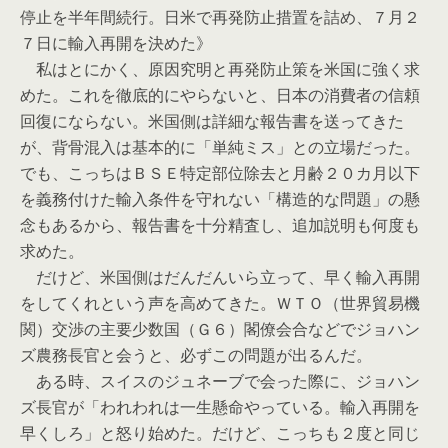
停止を半年間続行。日米で再発防止措置を詰め、７月２
７日に輸入再開を決めた》
私はとにかく、原因究明と再発防止策を米国に強く求
めた。これを徹底的にやらないと、日本の消費者の信頼
回復にならない。米国側は詳細な報告書を送ってきた
が、背骨混入は基本的に「単純ミス」との立場だった。
でも、こっちはＢＳＥ特定部位除去と月齢２０カ月以下
を義務付けた輸入条件を守れない「構造的な問題」の懸
念もあるから、報告書を十分精査し、追加説明も何度も
求めた。
だけど、米国側はだんだんいら立って、早く輸入再開
をしてくれという声を高めてきた。ＷＴＯ（世界貿易機
関）交渉の主要少数国（Ｇ６）閣僚会合などでジョハン
ズ農務長官と会うと、必ずこの問題が出るんだ。
ある時、スイスのジュネーブで会った際に、ジョハン
ズ長官が「われわれは一生懸命やっている。輸入再開を
早くしろ」と怒り始めた。だけど、こっちも２度と同じ