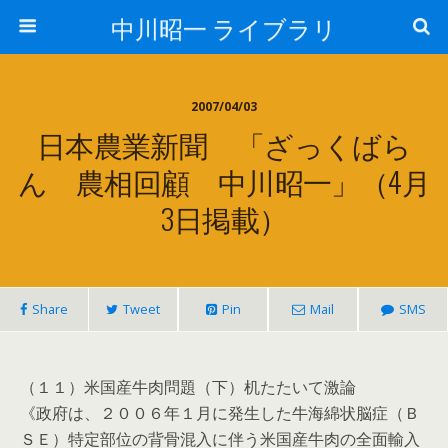
中川昭一 ライブラリ
2007/04/03
日本農業新聞 「ざっくばら
ん 農相回顧 中川昭一」（4月
3日掲載）
Share
Tweet
Pin
Mail
SMS
（１１）米国産牛肉問題（下）机たたいて激論
《政府は、２００６年１月に発生した牛海綿状脳症（Ｂ
ＳＥ）特定部位の背骨混入に伴う米国産牛肉の全面輸入