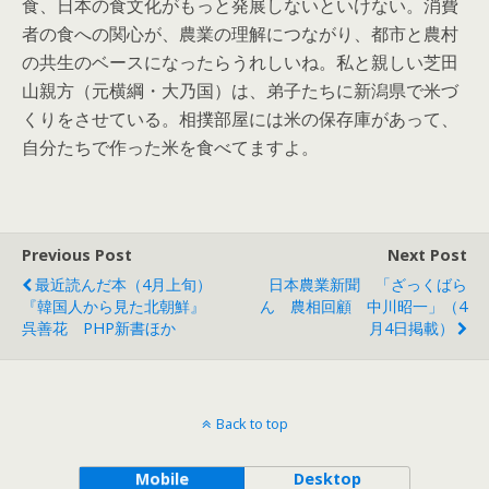
食、日本の食文化がもっと発展しないといけない。消費
者の食への関心が、農業の理解につながり、都市と農村
の共生のベースになったらうれしいね。私と親しい芝田
山親方（元横綱・大乃国）は、弟子たちに新潟県で米づ
くりをさせている。相撲部屋には米の保存庫があって、
自分たちで作った米を食べてますよ。
Previous Post
Next Post
最近読んだ本（4月上旬）
日本農業新聞 「ざっくばら
『韓国人から見た北朝鮮』
ん 農相回顧 中川昭一」（4
呉善花 PHP新書ほか
月4日掲載）
Back to top
Mobile
Desktop