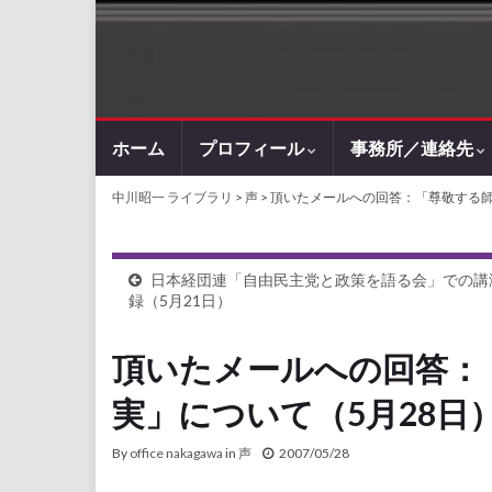
ホーム
プロフィール
事務所／連絡先
中川昭一 ライブラリ
>
声
> 頂いたメールへの回答：「尊敬する
日本経団連「自由民主党と政策を語る会」での講
録（5月21日）
頂いたメールへの回答：
実」について（5月28日
By
office nakagawa
in
声
2007/05/28