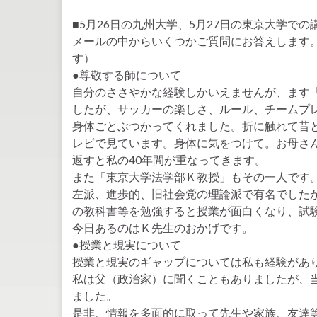
■5月26日の九州大学、5月27日の東京大学で
メールの中からいくつかご質問にお答えします
す）
●尊敬する師について
自分のささやかな経験しかいえませんが、ます
したが、サッカーの楽しさ、ルール、チームプ
身体ごとぶつかってくれました。折に触れて昔
レビで見ています。身体に気をつけて。お母さ
返すと私の40年間が重なってきます。
また「東京大学法学部Ｋ教授」もその一人です
左派、進歩的、旧社会党の理論派で有名でした
の教科書等を勉強すると授業が面白くなり、試
今日あるのはＫ先生のおかげです。
●授業と現実について
授業と現実のギャップについては私も経験があ
私は父（政治家）に聞くこともありましたが、
ました。
是非、情報を多面的に取って先生や家族、友達