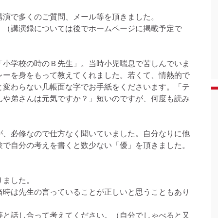
の講演で多くのご質問、メール等を頂きました。
。（講演録については後でホームページに掲載予定で
「小学校の時のＢ先生」。当時小児喘息で苦しんでいま
レーを身をもって教えてくれました。若くて、情熱的で
と変わらない几帳面な字でお手紙をくださいます。「テ
んや弟さんは元気ですか？」短いのですが、何度も読み
。
が、必修なので仕方なく聞いていました。自分なりに他
験で自分の考えを書くと数少ない「優」を頂きました。
りました。
当時は先生の言っていることが正しいと思うこともあり
等と話し合って考えてください。（自分でしゃべると又