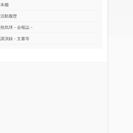
本棚
活動履歴
熱気球－会報誌－
講演録・文書等