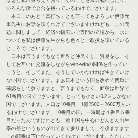
なぁと私自身考えており、そのことを最近勉強したり、
いろんな所で会合を持っているわけでございます。
本日このあと「真打ち」とも言ってもよろしい伊藤元
重先生にお話を頂くわけでございますけれども、この問
題に関しまして、経済の幅広いご専門の立場から、水に
ついても私は伊藤先生からも色々とご教授を頂いている
ところでございます。
日本は言うまでもなく世界と仲良くし、貿易をし、そ
してお互いに交流をしながらwin-winの関係を作ってい
こうと、そしてまた、そうしていかなければ生きていけ
ない国でございます。まぁ日本という国を改めて簡単に
確認をして参りますと、言うまでもなく、面積は世界で
61番目の国でございます。とっても小さい0.2％しかない
国でこざいます。人口は10番目、1億2500～2600万人い
るわけでございます、10番目の国。一時期は４番目５番
目だったんですけれども、途上国を中心にどんどん出生
率の差というものが出てきて参りまして、今後ますます
この順番は下になっていくわけでございます。ただしご