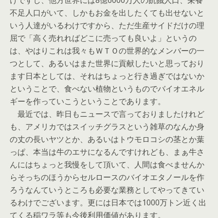
けですし、他方世界には8億6000万人の飢餓人口、栄養
不足人口がいて、しかもお金を出したくても出せないと
いう人達がいるわけですから、ただ生産サイドだけの理
屈で「高く売れればどこに売っても良いよ」というの
は、やはりこれは我々もＷＴＯの世界的なメンバーの一
つとして、あるいはまた世界に貢献したいと思っており
ます日本としては、それはちょっと行き過ぎではないか
ということで、食べない植物というものでバイオエネル
ギーを作っていこうということであります。
最近では、昨日もニュースで言っておりましたけれど
も、アメリカではスイッチグラスという雑草のなんか身
の丈の長いヤツとか、あるいはトウモロコシの茎とか葉
っぱ、本当は牛のエサになるんですけれども、まぁ牛さ
んにはちょっと我慢をして頂いて、人間は食べませんか
らそっちのほうからセルロースのバイオエタノールを作
ろうなんていうところも必要な業務としてやってきてい
るわけでございます。更には日本では1000万トン近く出
てくる稲ワラ等も今後利用価値があります。