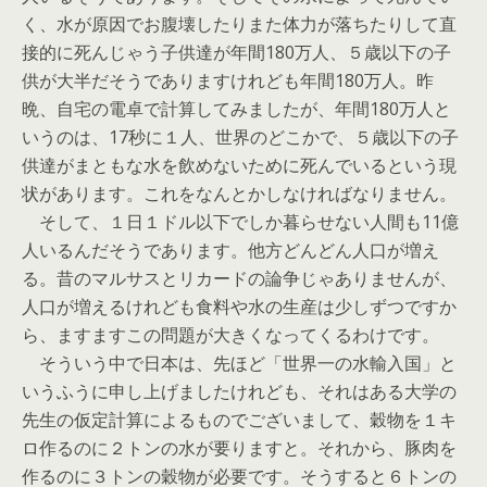
く、水が原因でお腹壊したりまた体力が落ちたりして直
接的に死んじゃう子供達が年間180万人、５歳以下の子
供が大半だそうでありますけれども年間180万人。昨
晩、自宅の電卓で計算してみましたが、年間180万人と
いうのは、17秒に１人、世界のどこかで、５歳以下の子
供達がまともな水を飲めないために死んでいるという現
状があります。これをなんとかしなければなりません。
そして、１日１ドル以下でしか暮らせない人間も11億
人いるんだそうであります。他方どんどん人口が増え
る。昔のマルサスとリカードの論争じゃありませんが、
人口が増えるけれども食料や水の生産は少しずつですか
ら、ますますこの問題が大きくなってくるわけです。
そういう中で日本は、先ほど「世界一の水輸入国」と
いうふうに申し上げましたけれども、それはある大学の
先生の仮定計算によるものでございまして、穀物を１キ
ロ作るのに２トンの水が要りますと。それから、豚肉を
作るのに３トンの穀物が必要です。そうすると６トンの