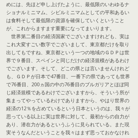
めには、先ほど申し上げたように、最低限のいわゆるナ
ショナルミニマム、シビルミニマムとしての平和あるい
は食料そして最低限の資源を確保していくということ
が、これからますます重要になってまいります。
世界第二番目の経済国家でございますけれども、実は
これ大変すごい数字でございまして、東京都だけを取り
出してもですね、東京都という一つの地域のＧＤＰは世
界で９番目、スペインと同じだけの経済規模があるわけ
でございます。そして、どこの県とは言いませんけれど
も、ＧＤＰが日本で47番目、一番下の県であっても世界
で76番目、200ヵ国の中の76番目のブルガリアとほぼ同
じ経済規模であるわけでございますから、そういう所が
集まってやっているわけでありますから、やはり世界の
経済の12％を占めているという日本というのは、我々が
思っている以上に実は世界に対して、最初からの自力が
あり、潜在力があるというふうに見られている。また現
実そうなんだということを我々はまず思っておかなけれ