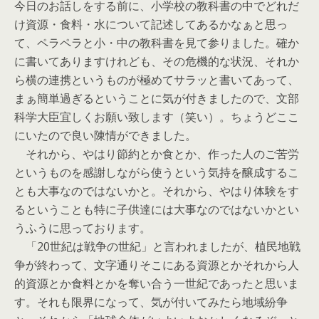
今日のお話しをする前に、小学校の教科書の中でどれだ
け資源・食料・水について記述してあるかなぁと思っ
て、ペラペラと小・中の教科書を見て参りました。確か
に書いてありますけれども、その危機的な状況、それか
ら横の連携というものが極めてサラッと書いてあって、
まぁ簡単過ぎるということに気が付きましたので、文部
科学大臣宜しくお願い致します（笑い）。ちょうどここ
にいたので良い陳情ができました。
それから、やはり節約とか食とか、作った人のご苦労
というものを感謝しながら使うという気持を醸成するこ
とも大事なのではないかと。それから、やはり体験をす
るということも特に子供達には大事なのではないかとい
うふうに思っております。
「20世紀は戦争の世紀」と言われましたが、植民地戦
争が終わって、文字通りそこにある資源とかそれから人
的資源とか食料とかを奪い合う一世紀であったと思いま
す。それも限界になって、気が付いてみたら地域紛争