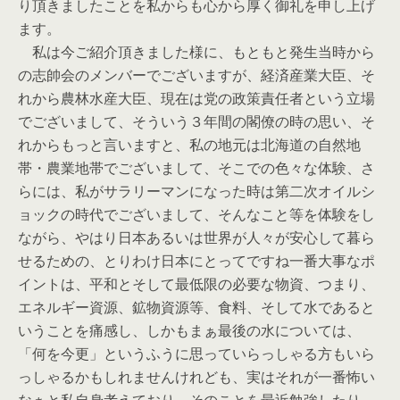
り頂きましたことを私からも心から厚く御礼を申し上げ
ます。
私は今ご紹介頂きました様に、もともと発生当時から
の志帥会のメンバーでございますが、経済産業大臣、そ
れから農林水産大臣、現在は党の政策責任者という立場
でございまして、そういう３年間の閣僚の時の思い、そ
れからもっと言いますと、私の地元は北海道の自然地
帯・農業地帯でございまして、そこでの色々な体験、さ
らには、私がサラリーマンになった時は第二次オイルシ
ョックの時代でございまして、そんなこと等を体験をし
ながら、やはり日本あるいは世界が人々が安心して暮ら
せるための、とりわけ日本にとってですね一番大事なポ
イントは、平和とそして最低限の必要な物資、つまり、
エネルギー資源、鉱物資源等、食料、そして水であると
いうことを痛感し、しかもまぁ最後の水については、
「何を今更」というふうに思っていらっしゃる方もいら
っしゃるかもしれませんけれども、実はそれが一番怖い