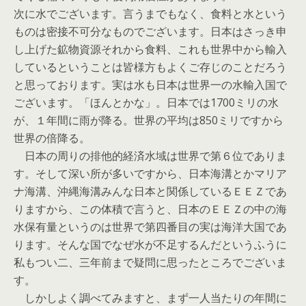
次に水でございます。言うまでもなく、食料と水という
ものは密接不可分なものでございます。日本はさっき申
し上げた鉱物資源それから食料、これも世界中から輸入
しているということは皆様方もよくご存じのことだろう
と思っております。実は水も日本は世界一の水輸入国で
ございます。「ほんとかな」。日本では1700ミリの水
が、１年間に雨が降る。世界の平均は850ミリですから
世界の倍降る。
日本の周りの排他的経済水域は世界で第６位でありま
す。そして深い所が多いですから、日本海溝とかマリア
ナ海溝、沖縄海溝みんな日本と関係しているＥＥＺであ
りますから、この体積で言うと、日本のＥＥＺの中の海
水保有量というのは世界で第四番目の実は海洋大国であ
ります。そんな国でなぜ水が不足するんだというふうに
私もつい二、三年前まで疑問に思ったところでございま
す。
しかしよく調べてみますと、まず一人当たりの年間に