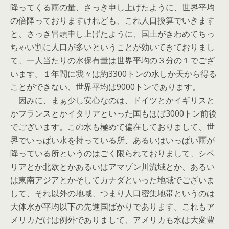
降ってくる雨の量、さっき申し上げたように、世界平均
の倍降っておりますけれども、これ人口換算でいきます
と、さっき冒頭申し上げたように、国土がきわめてちっ
ちゃい割に人口が多いということが効いてきておりまし
て、一人当たりの水保有量は世界平均の３分の１でござ
います。１年間に我々は約3300トンの水しか天から得る
ことができない、世界平均は9000トンであります。
因みに、まぁ少し安心なのは、ドイツとかイギリスと
かフランスとかイタリアといった国もほぼ3000トン前後
でございます。この水も極めて偏在しておりまして、世
界でいっぱい水を持っている所、あるいはいっぱい雨が
降っている所というのはごく限られておりまして、シベ
リアとか北欧とかあるいはアマゾン川流域とか、あるい
は東南アジアとかそしてカナダといった地域でございま
して、それ以外の地域、つまり人口密集地帯というのは
大体水が平均以下の先進国ばかりであります。これもア
メリカだけは例外でありまして、アメリカも水は大変豊