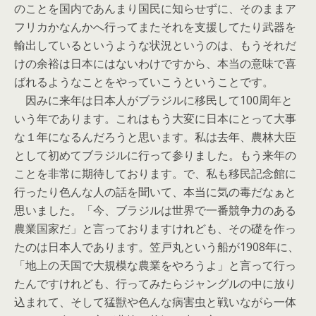
のことを国内であんまり国民に知らせずに、そのままア
フリカかなんかへ行ってまたそれを支援してたり武器を
輸出しているというような状況というのは、もうそれだ
けの余裕は日本にはないわけですから、本当の意味で喜
ばれるようなことをやっていこうということです。
因みに来年は日本人がブラジルに移民して100周年と
いう年であります。これはもう大変に日本にとって大事
な１年になるんだろうと思います。私は去年、農林大臣
として初めてブラジルに行って参りました。もう来年の
ことを非常に期待しております。で、私も移民記念館に
行ったり色んな人の話を聞いて、本当に気の毒だなぁと
思いました。「今、ブラジルは世界で一番競争力のある
農業国家だ」と言っておりますけれども、その礎を作っ
たのは日本人であります。笠戸丸という船が1908年に、
「地上の天国で大規模な農業をやろうよ」と言って行っ
たんですけれども、行ってみたらジャングルの中に放り
込まれて、そして猛獣や色んな病害虫と戦いながら一体