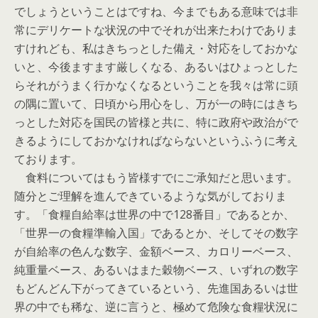
でしょうということはですね、今までもある意味では非
常にデリケートな状況の中でそれが出来たわけでありま
すけれども、私はきちっとした備え・対応をしておかな
いと、今後ますます厳しくなる、あるいはひょっとした
らそれがうまく行かなくなるということを我々は常に頭
の隅に置いて、日頃から用心をし、万が一の時にはきち
っとした対応を国民の皆様と共に、特に政府や政治がで
きるようにしておかなければならないというふうに考え
ております。
食料についてはもう皆様すでにご承知だと思います。
随分とご理解を進んできているような気がしておりま
す。「食糧自給率は世界の中で128番目」であるとか、
「世界一の食糧準輸入国」であるとか、そしてその数字
が自給率の色んな数字、金額ベース、カロリーベース、
純重量ベース、あるいはまた穀物ベース、いずれの数字
もどんどん下がってきているという、先進国あるいは世
界の中でも稀な、逆に言うと、極めて危険な食糧状況に