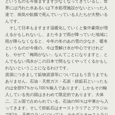
というものも今後ますます少なくなってきているし、世
界には汚れた水あるいは下水処理施設がないといった人
達で、病気や飢餓で死んでいっている人たちが大勢いる
んです。
そして日本もますます温暖化していくと集中豪雨が増
えるかもしれないし、また今まで雨が降っていた地域に
雨が降らなくなると、今年の冬のあの雪の少なさ、暖冬
というものが今後の、今は雪解け水が中心ですけれど
も、やがて「梅雨がない」なんてことになりますと、と
んでもない渇水がこの日本で間もなくやってくるかもし
れないということになるわけです。
資源につきまして鉱物資源等についてはもう言うまでも
ありません。石油・天然ガス・石炭・鉄鉱石といったも
のは全部97％から100％輸入であります。しかもその輸
入している先の国はきわめて限定的であります。大体
二、三ヵ国で占められている。石油の90％は中東から入
ってきます。そして鉄鉱石はオーストラリアとブラジル
で82％、天然ウランについては、カナダとオーストラリ