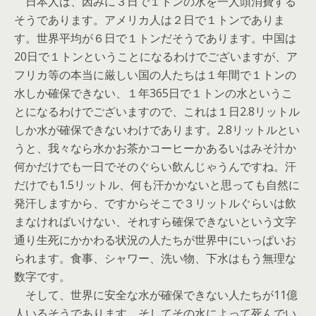
日本人は、因みに３日で１トンの水を一人頭消費する
そうであります。アメリカ人は２日で１トンでありま
す。世界平均が６日で１トンだそうであります。中国は
20日で１トンということになるわけでございますが、ア
フリカ等の本当に厳しい国の人たちは１年間で１トンの
水しか確保できない、１年365日で１トンの水というこ
とになるわけでございますので、これは１日2.8リットル
しか水が確保できないわけであります。2.8リットルとい
うと、我々なら水かお茶かコーヒーかあるいはみそ汁か
何かだけでも一日でそのぐらい飲んじゃうんですね。汗
だけでも1.5リットル、何も汗かかないと思っても自然に
発汗しますから、ですからそこで３リットルぐらいは飲
まなければいけない、それすら確保できないという文字
通り生死にかかわる状況の人たちが世界中にいっぱいお
られます。食事、シャワー、洗い物、下水はもう無理な
数字です。
そして、世界に安全な水が確保できない人たちが11億
人いるそうであります。そしてその水によって死んでい