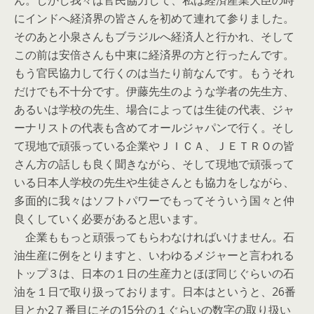
ん。しかし我々は官民協力して、私は経済産業大臣の時
にインドへ経済界の皆さんを初めて連れて参りました。
そのあと小泉さんもブラジルへ経済人と行かれ、そして
この前は安倍さんも中東に経済界の方と行ったんです。
もう官民協力して行くのは当たり前なんです。もうそれ
だけでも不十分です。伊藤先生のような学者の先生方、
あるいは学校の先生、場合によっては生徒の代表、ジャ
ーナリストの代表も含めてオールジャパンで行く。そし
て現地で頑張っている企業やＪＩＣＡ、ＪＥＴＲＯの皆
さん方の話しも良く聞きながら、そして現地で頑張って
いる日本人学校の先生や生徒さんとも協力をしながら、
多面的に我々はソフトパワーでもってそういう国々と仲
良くしていく必要があると思います。
企業ももっと頑張ってもらわなければいけません。石
油生産に例をとりますと、いわゆるメジャーと言われる
トップ３は、日本の１日の生産力とほぼ同じぐらいの石
油を１日で取り扱っております。日本はというと、26番
目とか2７番目にその15分の１ぐらいの数字の取り扱い