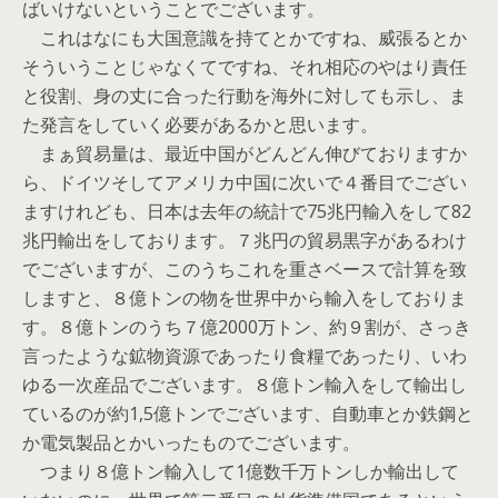
ばいけないということでございます。
これはなにも大国意識を持てとかですね、威張るとか
そういうことじゃなくてですね、それ相応のやはり責任
と役割、身の丈に合った行動を海外に対しても示し、ま
た発言をしていく必要があるかと思います。
まぁ貿易量は、最近中国がどんどん伸びておりますか
ら、ドイツそしてアメリカ中国に次いで４番目でござい
ますけれども、日本は去年の統計で75兆円輸入をして82
兆円輸出をしております。７兆円の貿易黒字があるわけ
でございますが、このうちこれを重さベースで計算を致
しますと、８億トンの物を世界中から輸入をしておりま
す。８億トンのうち７億2000万トン、約９割が、さっき
言ったような鉱物資源であったり食糧であったり、いわ
ゆる一次産品でございます。８億トン輸入をして輸出し
ているのが約1,5億トンでございます、自動車とか鉄鋼と
か電気製品とかいったものでございます。
つまり８億トン輸入して1億数千万トンしか輸出して