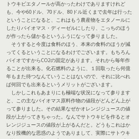
トウキビエタノールが高かったわけでありますけれど
も、今や60ドル、70ドル、80ドル近くまで去年は行った
ということになると、これはもう農産物をエタノールに
したりバイオマス・ディーゼルにしたり、こっちのほう
が作ったら儲かるというふうになって参りました。
そうすると今度は食料のほう、本来の食料のほうが減
ってくるということになるわけでございます。もちろん
バイオですからCO2の固定があります。それから毎年作
ることが出来る。化石燃料のように、１回取ったら何億
年もまた待つなんていうことはないので、それに比べれ
ば何回でも出来るというメリットがございます。
しかしこれもあまりにも極端な状況になって参ります
と、この主なバイオマス原料作物の値段がどんどん上が
って参りました。その結果なぜかオレンジジュースの値
段が上がってきちゃった。なんでサトウキビを作るとオ
レンジジュースの値段が上がるんだと。どうもこれはか
なり投機的な思惑のようでありまして、実際にサトウキ