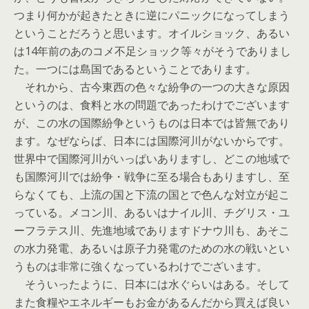
つまり何かが起きたときに逆にパニックになってしまう
ということだろうと思います。オイルショック、あるい
は14年前のあのコメ不足ショック等々がそうでありまし
た。一つには島国であるということであります。
それから、古今東西の色々な紛争の一つの大きな原因
というのは、食料と水の問題であったわけでございます
が、この水の国際紛争というものは日本では皆無であり
ます。なぜならば、日本には国際河川がないからです。
世界中で国際河川がいっぱいありますし、どこの地域で
も国際河川では紛争・戦争に至る場合もありますし、至
らなくても、上流の国と下流の国とで色んな対立が起こ
っている。メコン川、あるいはナイル川、チグリス・ユ
ーフラテス川、先進地域でありますドナウ川も、あそこ
の水力発電、あるいは原子力発電のための水の戦いとい
うものは非常に強くなっているわけでございます。
そういったように、日本には水ぐらいはある。そして
また食糧やエネルギーもお金があるんだから買えば良い