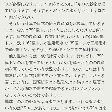
水が必要になります。牛肉を作るのに12キロの穀物が必
要になります、そうすると24トンの水がないと１キロの
牛肉ができない。
そういう計算で日本の輸入農産物を水換算していきま
すと、なんと750億トンということになるわけでござい
ます。日本の農産物、農業用に使う水というのは550億
トン、残り165億トンが生活用水で135億トンが工業用水
で850億トン。そのうちの550億トンで国内食料生産。
他方世界からは、仮想計算でありますけれども、750
億トンの水を買っているというか水を奪ったものの農産
物を買っているという状況でありますので、これはもう
非常に水も日本は世界中から買っておりますし、さっき
言ったように、国際紛争とか温暖化とか渇水とか塩害と
か、色んな問題で世界で確保できる水はどんどん少なく
なってきているわけであります。
地球上の水の97.5％は海水であります。いわゆる淡水と
いうのは2.5％しかありません。その淡水のうち70％は南