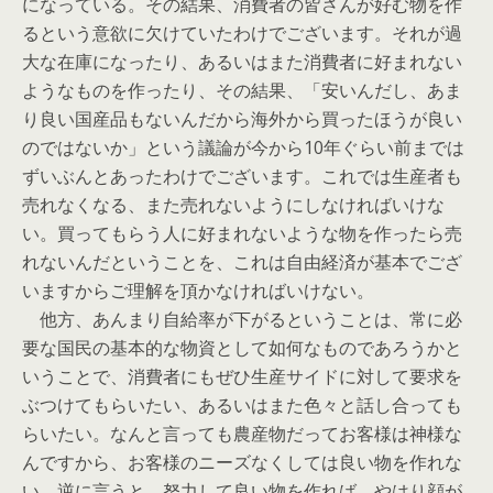
になっている。その結果、消費者の皆さんが好む物を作
るという意欲に欠けていたわけでございます。それが過
大な在庫になったり、あるいはまた消費者に好まれない
ようなものを作ったり、その結果、「安いんだし、あま
り良い国産品もないんだから海外から買ったほうが良い
のではないか」という議論が今から10年ぐらい前までは
ずいぶんとあったわけでございます。これでは生産者も
売れなくなる、また売れないようにしなければいけな
い。買ってもらう人に好まれないような物を作ったら売
れないんだということを、これは自由経済が基本でござ
いますからご理解を頂かなければいけない。
他方、あんまり自給率が下がるということは、常に必
要な国民の基本的な物資として如何なものであろうかと
いうことで、消費者にもぜひ生産サイドに対して要求を
ぶつけてもらいたい、あるいはまた色々と話し合っても
らいたい。なんと言っても農産物だってお客様は神様な
んですから、お客様のニーズなくしては良い物を作れな
い。逆に言うと、努力して良い物を作れば、やはり顔が