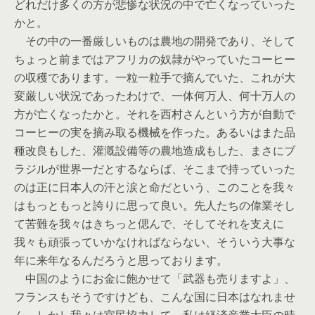
どれだけ多くの方が悲惨な状況の中で亡くなっていった
かと。
その中の一番厳しいものは農地の開発であり、そして
ちょっと前まではアフリカの奴隷がやっていたコーヒー
の収穫であります。一粒一粒手で摘んでいた、これが大
変厳しい状況であったわけで、一体何万人、何十万人の
方が亡くなったかと。それを西村さんという方が自動で
コーヒーの実を摘み取る機械を作った。あるいはまた品
種改良もした、灌漑設備等の農地造成もした、まさにブ
ラジルが世界一だとするならば、そこまで持っていった
のは正に日本人の汗と涙と命だという、このことを我々
はもっともっと誇りに思って良い。先人たちの偉業そし
て苦難を我々はきちっと偲んで、そしてそれを支えに
我々も頑張っていかなければならない、そういう大事な
年に来年なるんだろうと思っております。
中国のようにお金に飽かせて「武器も売りますよ」、
フランスもそうですけども、こんな国に日本はなれませ