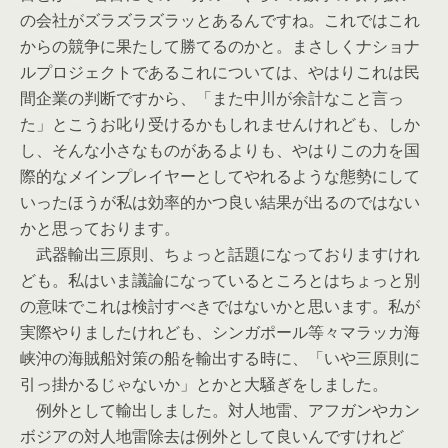
の会社がズラズラズラッとあるんですね。これではこれ
からの競争に果たして勝てるのかと。まさしくナショナ
ルプロジェクトであるこれについては、やはりこれは民
間企業の判断ですから、「また中川が余計なこと言っ
た」とこうお叱り受けるかもしれませんけれども、しか
し、そんな小さなものがあるよりも、やはりこの力を国
際的なメインプレイヤーとしてやれるような態勢にして
いったほうが私は効率的かつ良い結果が出るのではない
かと思っております。
武器輸出三原則、ちょっと話題になっておりますけれ
ども。私はいま議論になっているところとはちょっと別
の意味でこれは検討すべきではないかと思います。私が
実際やりましたけれども、シンガポール等々マラッカ海
峡沖の海賊船対策の船を輸出する時に、「いや三原則に
引っ掛かるじゃないか」とかと大騒ぎをしました。
例外として輸出しました。対人地雷、アフガンやカン
ボジアの対人地雷除去は例外として良いんですけれど