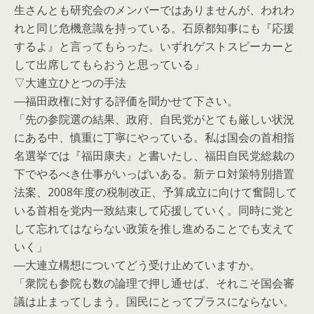
生さんとも研究会のメンバーではありませんが、われわ
れと同じ危機意識を持っている。石原都知事にも『応援
するよ』と言ってもらった。いずれゲストスピーカーと
して出席してもらおうと思っている」
▽大連立ひとつの手法
―福田政権に対する評価を聞かせて下さい。
「先の参院選の結果、政府、自民党がとても厳しい状況
にある中、慎重に丁寧にやっている。私は国会の首相指
名選挙では『福田康夫』と書いたし、福田自民党総裁の
下でやるべき仕事がいっぱいある。新テロ対策特別措置
法案、2008年度の税制改正、予算成立に向けて奮闘して
いる首相を党内一致結束して応援していく。同時に党と
して忘れてはならない政策を推し進めることでも支えて
いく」
―大連立構想についてどう受け止めていますか。
「衆院も参院も数の論理で押し通せば、それこそ国会審
議は止まってしまう。国民にとってプラスにならない。