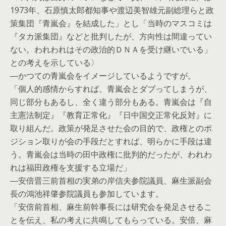
1973年、石原慎太郎都知事や渡辺美智雄元副総理らと政
策集団『青嵐会』を結成した」とし「当時のマスコミは
『タカ派集団』などと批判したが、方向性は間違ってい
ない。われわれはその政治的ＤＮＡを受け継いでいる」
との考えを示している〉
―かつての青嵐会をイメージしているようですが。
「個人的感情からすれば、青嵐会とダブってしまうが、
同じ部分もあるし、全く違う部分もある。青嵐会は『自
主憲法制定』『教育正常化』『日中国交正常化反対』に
取り組んだ。政策が発足させた会の目的で、政権とのポ
ジション取りが会の手段だとすれば、明らかに手段は違
う。青嵐会は当時の田中政権に批判的だったが、われわ
れは福田政権を支援する立場だ」
―安倍晋三前首相の実弟の岸信夫参院議員、麻生派副会
長の鴻池祥肇参院議員も参加しています。
「安倍前首相、麻生前幹事長には研究会を発足させるこ
とを伝え、私の考えに共鳴してもらっている。安倍、麻