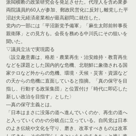
派閥横断の政策研究会を発足させた。代理人を含め衆参
両院議員約60人が参加、郵政民営化に反対し離党した平
沼赳夫元経済産業相が最高顧問に就任した。
党内の一部には「平沼新党予備軍」「麻生太郎前幹事長
親衛隊」との見方も。会長を務める中川氏にその狙いを
聞いた。
▽議員立法で実現図る
〈設立趣意書は、格差・農業再生・治安維持・教育再生
などを課題とした国内的な危機、北朝鮮に象徴される国
家テロなど外からの危機、環境・天候・災害・資源など
の天からの危機に直面していると指摘。「真の保守を目
指し、行動する政策集団」と位置付け「時代に即応した
新しい政治を目指す」とした〉
―真の保守主義とは。
「日本はまさに没落の道へ進んでいくのか、再生の道へ
と入っていくのかの分岐点に立っている。自民党は日本
のよき伝統や文化を守り、磨き、改革すべきものは改革