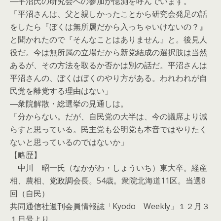
―平沼氏の研究会への参加が憶測を呼んでいます。
「平沼さんは、父と親しかったことから研究会発足の話
をしたら『ぼくは無所属だから入っちゃいけないの？』
と聞かれたので『そんなことはありません』と。後見人
役だ。今は無所属の立場だから新党結成の選択肢は当然
あるが、その方法を取るか否かは別の話だ。平沼さんは
平沼さんの、ぼくはぼくのやり方がある。われわれが自
民党を離党する理由はない」
―衆院解散・総選挙の見通しは。
「分からない。だが、自民党の大半は、今の議席より減
らすと思っている。民主党も公明党も本音ではやりたく
ないと思っているのではないか」
【略歴】
中川 昭一氏（なかがわ・しょういち）東大卒。経産
相、農相、党政調会長。54歳。衆院北海道11区。当選8
回（自民）
共同通信社週刊会員情報誌「Kyodo Weekly」１２月３
１日号より