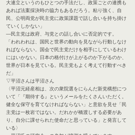
大連立というのもひとつの手法だし、政策ごとの連携も
あれば法案採決時の協力もあるだろう。粘り強く、自
民、公明両党が民主党に政策課題で話し合いを持ち掛け
ていくしかない」
―民主党は政府、与党との話し合いに否定的です。
「われわれは、国民と世界の動向を見ながら行動しなけ
ればならない。国会で民主党だけを相手にしているわけ
にはいかない。日本の格付けが上がるのか下がるのか、
世界が日本を見ている。民主党もよく考えて行動すべき
だ」
▽平沼さんは平沼さん
〈平沼元経産相は、次の衆院選をにらんだ新党構想につ
いて「『期待する』というメールをたくさんいただく。
健全な保守を育てなければならない」と意欲を見せ「民
主党は一枚岩ではない。だれかが橋渡しする必要があ
り、自分に課せられた使命だと思っている」と発言して
いる〉