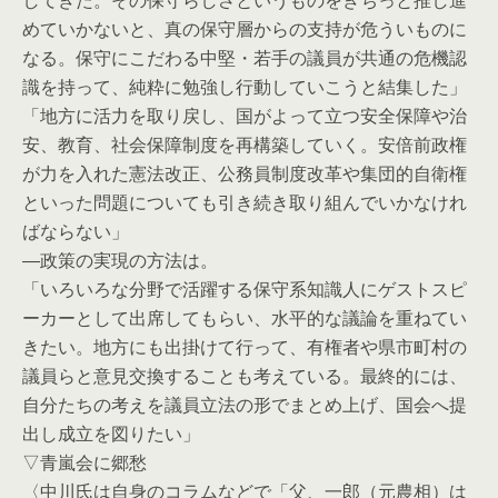
してきた。その保守らしさというものをきちっと推し進
めていかないと、真の保守層からの支持が危ういものに
なる。保守にこだわる中堅・若手の議員が共通の危機認
識を持って、純粋に勉強し行動していこうと結集した」
「地方に活力を取り戻し、国がよって立つ安全保障や治
安、教育、社会保障制度を再構築していく。安倍前政権
が力を入れた憲法改正、公務員制度改革や集団的自衛権
といった問題についても引き続き取り組んでいかなけれ
ばならない」
―政策の実現の方法は。
「いろいろな分野で活躍する保守系知識人にゲストスピ
ーカーとして出席してもらい、水平的な議論を重ねてい
きたい。地方にも出掛けて行って、有権者や県市町村の
議員らと意見交換することも考えている。最終的には、
自分たちの考えを議員立法の形でまとめ上げ、国会へ提
出し成立を図りたい」
▽青嵐会に郷愁
〈中川氏は自身のコラムなどで「父、一郎（元農相）は