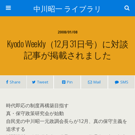
中川昭一 ライブラリ
2008/01/08
Kyodo Weekly（12月31日号）に対談
記事が掲載されました
Share
Tweet
Pin
Mail
SMS
時代即応の制度再構築目指す
真・保守政策研究会が始動
自民党の中川昭一元政調会長らが12月、真の保守主義を
追求する