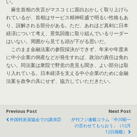
い。
麻生首相の失言がマスコミに面白おかしく取り上げら
れているが、首相はサービス精神旺盛で明るい性格もあ
り、誤解される部分がある。ただ、あれほど真剣に日本
経済について考え、景気回復に取り組んでいるリーダー
はいない。周囲から見ても頭が下がる思いだ。
このまま金融法案の参院採決ができず、年末や年度末
に中小企業の倒産などが発生すれば、政治の責任は免れ
ない。同法案は衆院で野党の意見も聞き、よい部分は取
り入れている。日本経済を支える中小企業のために金融
法案を政争の具にせず、協力していただきたい。
Previous Post
Next Post
外国特派員協会での講演②
夕刊フジ連載コラム「中川昭一
の言わせてもらおう」（12月
12日掲載）