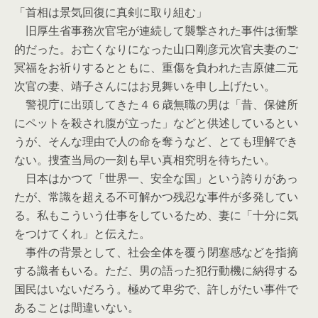
「首相は景気回復に真剣に取り組む」
旧厚生省事務次官宅が連続して襲撃された事件は衝撃
的だった。お亡くなりになった山口剛彦元次官夫妻のご
冥福をお祈りするとともに、重傷を負われた吉原健二元
次官の妻、靖子さんにはお見舞いを申し上げたい。
警視庁に出頭してきた４６歳無職の男は「昔、保健所
にペットを殺され腹が立った」などと供述しているとい
うが、そんな理由で人の命を奪うなど、とても理解でき
ない。捜査当局の一刻も早い真相究明を待ちたい。
日本はかつて「世界一、安全な国」という誇りがあっ
たが、常識を超える不可解かつ残忍な事件が多発してい
る。私もこういう仕事をしているため、妻に「十分に気
をつけてくれ」と伝えた。
事件の背景として、社会全体を覆う閉塞感などを指摘
する識者もいる。ただ、男の語った犯行動機に納得する
国民はいないだろう。極めて卑劣で、許しがたい事件で
あることは間違いない。