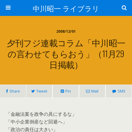
中川昭一 ライブラリ
2008/12/01
夕刊フジ連載コラム「中川昭一
の言わせてもらおう」（11月29
日掲載）
Share
Tweet
Pin
Mail
SMS
「金融法案を政争の具にするな」
「中小企業倒産など回避へ」
「政治の責任は大きい」