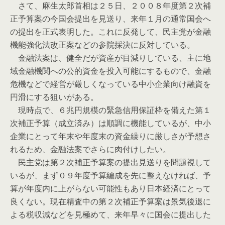
さて、麻生太郎首相は２５日、２００８年度第２次補
正予算案の今国会提出を見送り、来年１月の通常国会へ
の提出を正式表明した。これに反発して、民主党が金融
機能強化法改正案などの参院採決に反対している。
金融法案は、健全だが資産が目減りしている、主に地
域金融機関への公的資金を投入可能にするもので、金融
危機などで経営が厳しくなっている中小企業向け融資を
円滑にする狙いがある。
現時点で、６兆円規模の緊急信用保証枠を備えた第１
次補正予算（成立済み）は順調に機能しているが、中小
企業にとって年末や年度末の資金繰りに厳しさが予想さ
れるため、金融法案でさらに肉付けしたい。
民主党は第２次補正予算案の提出見送りを問題視して
いるが、まず０９年度予算編成を先に整えなければ、予
算が年度内に上がらない可能性もあり日本経済にとって
良くない。現在精査中の第２次補正予算案は景気後退に
よる税収減などを見極めて、来年早々に国会に提出した