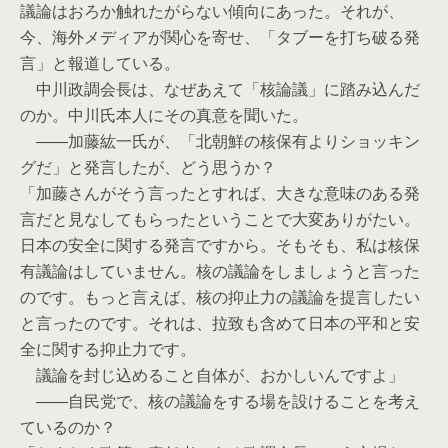
議論はおろか触れたがらない傾向にあった。それが、
今、海外メディアが関心を寄せ、「タブーを打ち破る発
言」と報道している。
中川政調会長は、なぜあえて「核論議」に踏み込んだ
のか。中川氏本人にその真意を聞いた。
――加藤紘一氏が、「北朝鮮の核保有よりショッキン
グだ」と発言したが、どう思うか？
「加藤さんがそう言ったとすれば、大きな意味のある発
言だと見なしてもらったということで大変ありがたい。
日本の安全に関する発言ですから。そもそも、私は核保
有議論はしていません。核の議論をしましょうと言った
のです。もっと言えば、核の抑止力の議論を提言したい
と言ったのです。それは、拉致も含めて日本の平和と安
全に関する抑止力です。
議論を封じ込めること自体が、おかしいんですよ」
――自民党で、核の議論をする場を設けることを考え
ているのか？