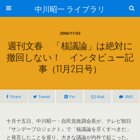
中川昭一 ライブラリ
2006/11/02
週刊文春 「核議論」は絶対に
撤回しない！ インタビュー記
事（11月2日号）
Share
Tweet
Pin
Mail
SMS
十月十五日、中川昭一・自民党政調会長が、テレビ朝日
『サンデープロジェクト』で「核議論を尽くすべきだ」
と発言したことを巡り、大きな議論が内外で起こった。