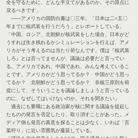
全を守るために、どんな手立てがあるのか。その原点に
戻るべきです」
――アメリカの国防白書は〇三年、「日本は二○五〇
年までに核武装を行うだろう」とレポートしている。
「中国、ロシア、北朝鮮が核武装をした場合、日本がど
うすれば生き残れるかシミュレーションを行えば、アメ
リカがそう考えるのは当たり前なんです。僕は『核武装
しろ』とは言ってませんが、議論は必要だと言ってい
る。アメリカであれ、中国であれ、みんな考えているこ
とです。アメリカがどう思ってるか？ 中国がどう思っ
てるか？ 北朝鮮がどう思ってるか？ 非核三原則を前
提にして、そういうことを議論しましょうと言っている
のに、なぜしてはいけないのか。それを聞きたい」
過去にも要職にある政治家が核に関する議論を提起し
たものの発言を否定したり、取り消すことがあった。メ
ディア側も発言の真意を探ることは少なく、いわば「言
葉狩り」に近い雰囲気が蔓延している。