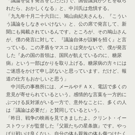
「議論を促す発言をしただけで、国会議員がクビを取ら
れたら、おかしくなる」と、中川氏は危惧する。
「九九年十月二十六日に、鳩山由紀夫さんも、『こうい
う議論をしなきゃいけない』と、公の席で発言して、新
聞にも掲載されているんです。ところが、その鳩山さん
が、僕の発言に対して、『議論自体が誤解を招く』と言
っている。この矛盾をマスコミは突かないで、僕が発言
した『あの国の首領は、国民が飢えているのに、糖尿
病』という一部ばかりを取り上げる。糖尿病の方々には
ご迷惑をかけて申し訳ないと思っています。だけど、報
道の仕方もおかしいと思う」
中川氏の事務所には、メールやＦＡＸ、電話で多くの
意見が寄せられているという。感情的な言葉を一方的に
ぶつける反対派がいる一方で、意外なことに、多くの人
は「議論は必要だ」と賛同しているという。
「昨日、戦争の映画を見てきましたよ。クリント・イー
ストウッドが監督した『父親たちの星条旗』です。やっ
ぱり戦いは良くない。自分の体も親族の体も傷つけたく