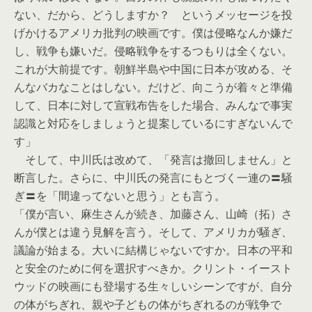
ない、だから、どうしますか？ というメッセージを投
げかけるアメリカ批判の映画です。僕は侵略なんか嫌だ
し、戦争も嫌いだ。侵略戦争をするつもりは全くない。
これが大前提です。朝鮮半島や中国に日本が攻める、そ
んなバカなことはしない。だけど、向こうが着々と準備
して、日本に対して宣戦布告をした場合、みんなで事実
認識と対応をしましょうと提案しているにすぎないんで
す」
そして、中川氏は改めて、「発言は撤回しません」と
断言した。さらに、中川氏の発言にもとづく一連の〓騒
ぎ〓を「間違ってないと思う」とも言う。
「僕が言い、麻生さんが続き、加藤さん、山崎（拓）さ
んが僕とは違う見解を言う。そして、アメリカが騒ぎ、
議論が始まる。大いに結構じゃないですか。日本の平和
と安全のために何を選択すべきか。クリント・イースト
ウッドの映画にも登場する生々しいシーンですが、自分
の体がちぎれ、親や子どもの体がちぎれるのが戦争で