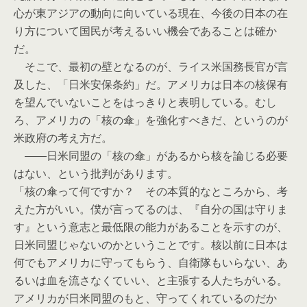
心が東アジアの動向に向いている現在、今後の日本の在
り方について国民が考えるいい機会であることは確か
だ。
そこで、最初の壁となるのが、ライス米国務長官が言
及した、「日米安保条約」だ。アメリカは日本の核保有
を望んでいないことをはっきりと表明している。むし
ろ、アメリカの「核の傘」を強化すべきだ、というのが
米政府の考え方だ。
――日米同盟の「核の傘」があるから核を論じる必要
はない、という批判があります。
「核の傘って何ですか？ その本質的なところから、考
えた方がいい。僕が言ってるのは、『自分の国は守りま
す』という意志と最低限の能力があることを示すのが、
日米同盟じゃないのかということです。核以前に日本は
何でもアメリカに守ってもらう、自衛隊もいらない、あ
るいは血を流さなくていい、と主張する人たちがいる。
アメリカが日米同盟のもと、守ってくれているのだか