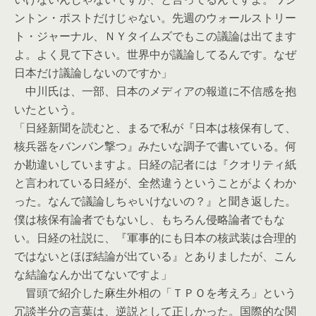
ントン・ポストだけじゃない。先週のウォールストリー
ト・ジャーナル、ＮＹタイムズでもこの議論は出てます
よ。よく見て下さい。世界中が議論してるんです。なぜ
日本だけ議論しないのですか」
中川氏は、一部、日本のメディアの報道に不信感を抱
いたという。
「日経新聞を読むと、まるで私が『日本は核保有して、
核兵器をバンバン撃つ』みたいな調子で書いている。何
か勘違いしていますよ。日経の記者には『クオリティ紙
と言われている日経が、全然違うということがよくわか
った。なんで議論しちゃいけないの？』と聞き返した。
僕は核保有論者でもないし、もちろん侵略論者でもな
い。日経の社説に、『軍事的にも日本の核武装は合理的
ではないとほぼ結論が出ている』とありましたが、こん
な結論なんか出てないですよ」
冒頭で紹介した麻生外相の「ＴＰＯを考えろ」という
冗談半分の言葉は、逆説として正しかった。国際的な関