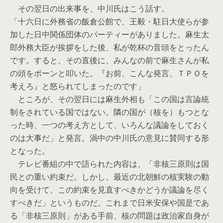
その翌日の出来事を、中川氏はこう話す。
「十六日に外務省の飯倉公館で、王毅・駐日大使らが参
加した日中関係団体のパーティーがありました。麻生太
郎外務大臣が挨拶をした後、私が乾杯の音頭をとったん
です。すると、その直後に、みんなの前で麻生さんが私
の頭をポーンと叩いた。『お前、こんな発言、ＴＰＯを
考えろ』と怒られてしまったのです」
ところが、その翌日には麻生外相も「この国は言論統
制をされている国ではない。隣の国が（核を）もつとな
った時、一つの考え方として、いろんな議論をしておく
のは大事だ」と発言。渦中の中川氏の意見に賛同する形
となった。
テレビ番組の中で語られた内容は、「非核三原則は国
民との重い約束だ。しかし、最近の北朝鮮の核実験の動
向を受けて、この約束を見直すべきかどうか議論を尽く
すべきだ」というものだ。これまで日米安保や国是であ
る「非核三原則」がある手前、核の問題は政治家自身が