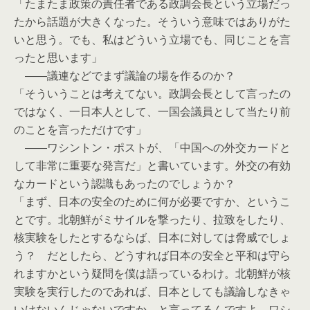
「たまたま政策の責任者である政調会長という立場だっ
たから話題が大きくなった。そういう意味ではありがた
いと思う。でも、私はどういう立場でも、同じことを言
ったと思います」
――議連などでまず議論の場を作るのか？
「そういうことは考えてない。政調会長として言ったの
ではなく、一日本人として、一国会議員として当たり前
のことを言っただけです」
――ワシントン・ポストが、「中国への外交カードと
して非常に重要な発言だ」と書いています。外交の有効
なカードという認識もあったのでしょうか？
「まず、日本の安全のために何が必要ですか、というこ
とです。北朝鮮がミサイルを撃ったり、拉致をしたり、
核実験をしたとするならば、日本に対しては脅威でしょ
う？ だとしたら、どうすれば日本の安全と平和は守ら
れますかという疑問を僕は語っているわけ。北朝鮮が核
実験を実行したのであれば、日本としても議論しなきゃ
いけないんじゃないですか、と言ってるんですよ。ワシ